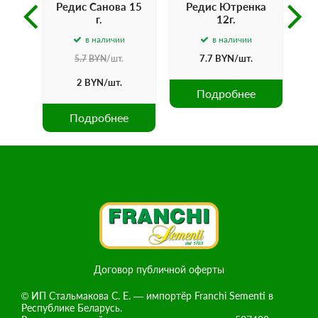
оян
Редис Санова 15
Редис Ютренка
г.
12г.
в наличии
в наличии
.
7.7
BYN
/шт.
5.7
BYN
/шт.
2
BYN
/шт.
е
Подробнее
Подробнее
Договор публичной оферты
© ИП Стальмакова С. Е. — импортёр Franchi Sementi в
Республике Беларусь.