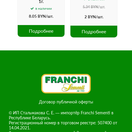
1г.
5.34
BYN
/шт.
в наличии
8.05
BYN
/шт.
2
BYN
/шт.
Подробнее
е
Подробнее
Договор публичной оферты
© ИП Стальмакова С. Е. — импортёр Franchi Sementi в
Республике Беларусь.
Регистрационный номер в торговом реестре: 507400 от
14.04.2021.