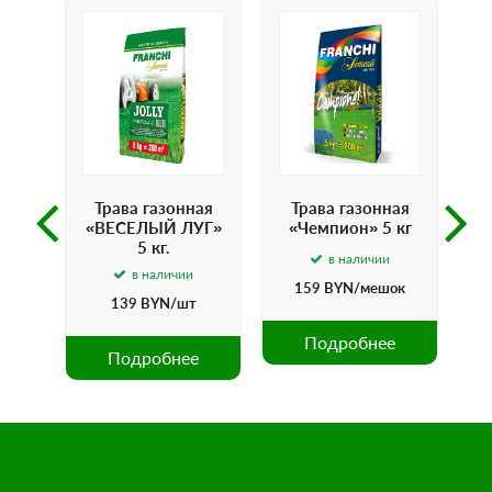
я 4
Трава газонная
Трава газонная
.
«ВЕСЕЛЫЙ ЛУГ»
«Чемпион» 5 кг
«
5 кг.
в наличии
в наличии
ка
159
BYN
/мешок
139
BYN
/шт
е
Подробнее
Подробнее