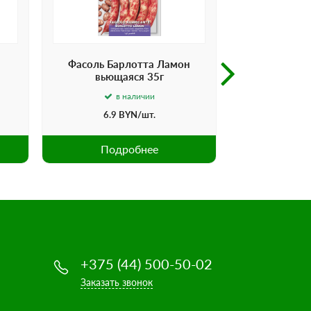
Фасоль Барлотта Ламон
Фасоль
вьющаяся 35г
Фиолетовы
в наличии
в
6.9
BYN
/шт.
6.9
Подробнее
Под
+375 (44) 500-50-02
Заказать звонок