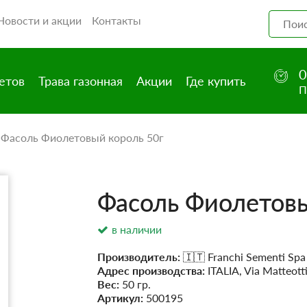
Новости и акции
Контакты
0
етов
Трава газонная
Акции
Где купить
П
/
Фасоль Фиолетовый король 50г
Фасоль Фиолетовы
в наличии
Производитель:
🇮🇹 Franchi Sementi Spa
Адрес производства:
ITALIA, Via Matteott
Вес:
50 гр.
Артикул:
500195