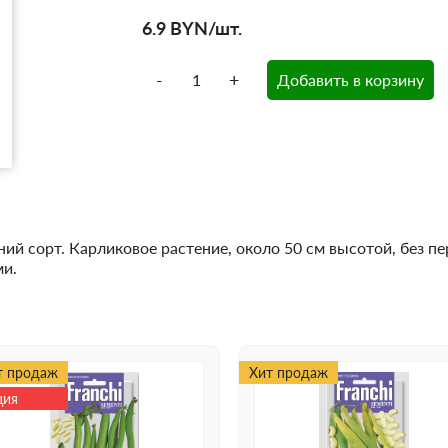
6.9
BYN
/шт.
-
+
Добавить в корзину
й сорт. Карликовое растение, около 50 см высотой, без пе
ми.
т продаж
Хит продаж
ция