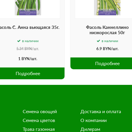
асоль С. Анна вьющаяся 35г.
Фасоль Каннеллино
низкорослая 50г
в наличии
в наличии
6.9
BYN
/шт.
5.34
BYN
/шт.
1
BYN
/шт.
Подробнее
Подробнее
Семена овощей
Доставка и оплата
Семена цветов
О компании
Трава газонная
Дилерам