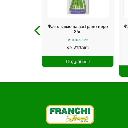
ггольд 50 г.
Фасоль вьющаяся Грано неро
Ф
35г.
наличии
в наличии
YN
/шт.
6.9
BYN
/шт.
обнее
Подробнее