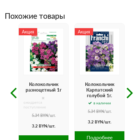
Похожие товары
Акция
Акция
ант
Колокольчик
Колокольчик
разноцетный 1г
Карпатский
голубой 1г.
ожидается
в наличии
.
поступление
5.34
BYN
/шт.
5.34
BYN
/шт.
е
3.2
BYN
/шт.
3.2
BYN
/шт.
Подробнее